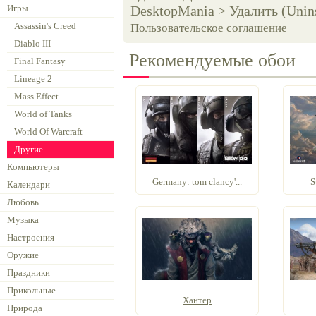
Игры
DesktopMania > Удалить (Unins
Assassin's Creed
Пользовательское соглашение
Diablo III
Рекомендуемые обои
Final Fantasy
Lineage 2
Mass Effect
World of Tanks
World Of Warcraft
Другие
Компьютеры
Germany: tom clancy'...
S
Календари
Любовь
Музыка
Настроения
Оружие
Праздники
Прикольные
Хантер
Природа