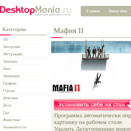
Главная
Новые обои
Категории
Мафия II
3D
Авторские
Абстракция
Авиация
Авто
Анимация
Графика
Города
Девушки
Дети
Еда
Программа автоматически опр
Животные
картинку на рабочем столе.
Знаменитости
Удалить Десктопманию можно 