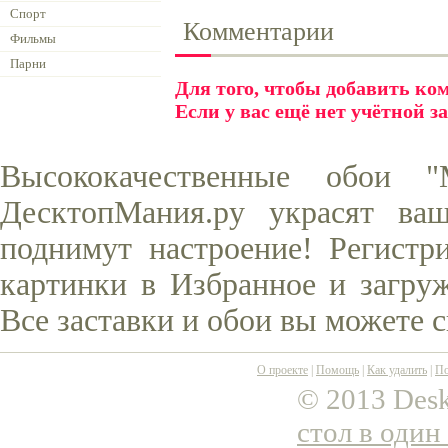
Спорт
Комментарии
Фильмы
Парни
Для того, чтобы добавить к
Если у вас ещё нет учётной з
Высококачественные обои 
ДесктопМания.ру украсят ва
поднимут настроение! Регистр
картинки в Избранное и загруж
Все заставки и обои вы можете 
О проекте
|
Помощь
|
Как удалить
|
По
© 2013 Desk
стол в один