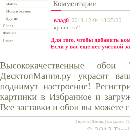
Комментарии
Макро
Моря и океаны
Другие
влад8
2013-12-04 18:25:26
Спорт
кра-со-та!!
Фильмы
Для того, чтобы добавить к
Парни
Если у вас ещё нет учётной з
Высококачественные обои
ДесктопМания.ру украсят ва
поднимут настроение! Регистр
картинки в Избранное и загруж
Все заставки и обои вы можете 
О проекте
|
Помощь
|
Как удалить
|
По