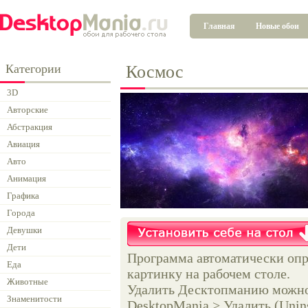
Главная
Новые обои
Категории
Космос
3D
Авторские
Абстракция
Авиация
Авто
Анимация
Графика
Города
Девушки
Дети
Программа автоматически опр
Еда
картинку на рабочем столе.
Животные
Удалить Десктопманию можно 
Знаменитости
DesktopMania > Удалить (Unins