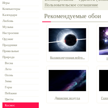
Игры
Пользовательское соглашение
Компьютеры
Рекомендуемые обои
Календари
Любовь
Музыка
Настроения
Оружие
Праздники
Прикольные
Природа
Коллапсирующая нейтр...
Н
Весна
Лето
Осень
Зима
Горы
Пейзажи
Движение воздуха
Газо
Цветы
Космос