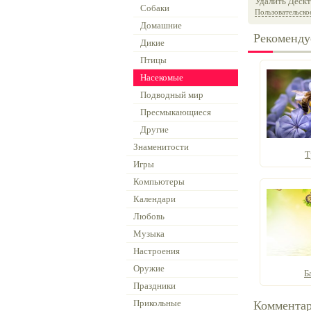
Удалить Дескт
Собаки
Пользовательско
Домашние
Рекоменду
Дикие
Птицы
Насекомые
Подводный мир
Пресмыкающиеся
Другие
Знаменитости
Т
Игры
Компьютеры
Календари
Любовь
Музыка
Настроения
Оружие
Б
Праздники
Прикольные
Коммента