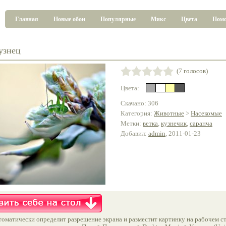
Главная
Новые обои
Популярные
Микс
Цвета
Пом
узнец
(7 голосов)
Цвета:
Скачано: 306
Категория:
Животные
>
Насекомые
Метки:
ветка
,
кузнечик
,
саранча
Добавил:
admin
, 2011-01-23
оматически определит разрешение экрана и разместит картинку на рабочем ст