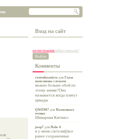
ощь
Вход на сайт
регистрация
забыл пароль?
Войти
Комменты
costenkoaniyta
для
Глаза
наполнены слезами
:
можно больше обой по
этому аниме?Оно
называется:когда плачут
цикады
QWE987
для
Натягивает
тетиву
:
Шикарная Китнисс
joop7
для
Halo 4
:
и у меня слетели(((все
оле.
ранее сохраненные