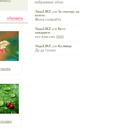
tall).
избранные обои
ЛидаLIKE
для
За секунду до
взлета
:
обновить
Жопа сомалёта
ЛидаLIKE
для
Котэ-
аквариум
:
это классно ))))))
ЛидаLIKE
для
Кулинар
:
Да да точно
отылек
оровки