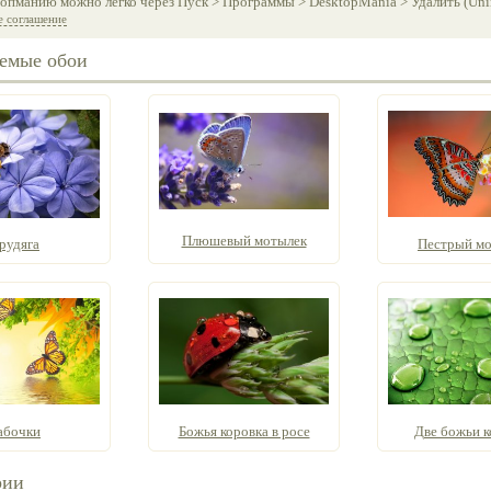
опманию можно легко через Пуск > Программы > DesktopMania > Удалить (Unins
е соглашение
емые обои
Плюшевый мотылек
рудяга
Пестрый м
абочки
Божья коровка в росе
Две божьи к
рии