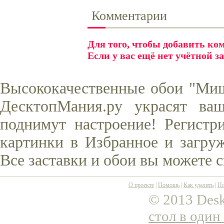
Комментарии
Для того, чтобы добавить к
Если у вас ещё нет учётной з
Высококачественные обои "Миш
ДесктопМания.ру украсят ва
поднимут настроение! Регистр
картинки в Избранное и загруж
Все заставки и обои вы можете 
О проекте
|
Помощь
|
Как удалить
|
По
© 2013 Desk
стол в один