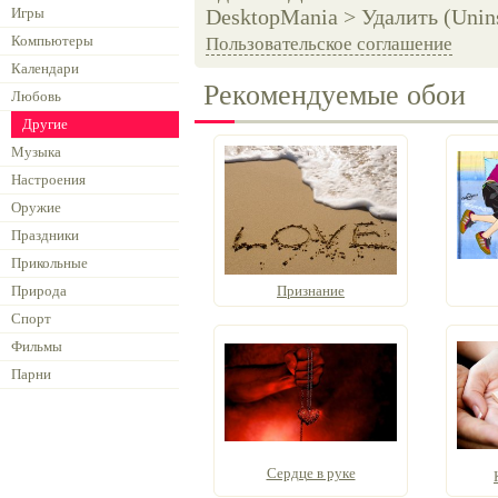
Игры
DesktopMania > Удалить (Unins
Компьютеры
Пользовательское соглашение
Календари
Рекомендуемые обои
Любовь
Другие
Музыка
Настроения
Оружие
Праздники
Прикольные
Природа
Признание
Спорт
Фильмы
Парни
Сердце в руке