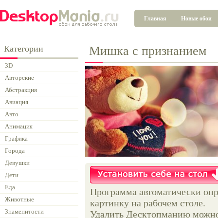
Главная
Новые обои
Категории
Мишка с признанием
3D
Авторские
Абстракция
Авиация
Авто
Анимация
Графика
Города
Девушки
Дети
Еда
Программа автоматически опр
Животные
картинку на рабочем столе.
Знаменитости
Удалить Десктопманию можно 