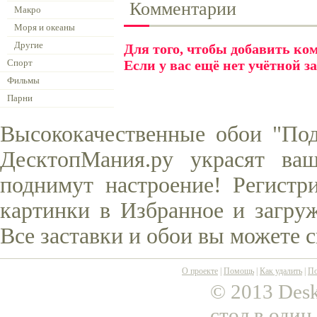
Комментарии
Макро
Моря и океаны
Другие
Для того, чтобы добавить к
Спорт
Если у вас ещё нет учётной з
Фильмы
Парни
Высококачественные обои "Под
ДесктопМания.ру украсят ва
поднимут настроение! Регистр
картинки в Избранное и загруж
Все заставки и обои вы можете 
О проекте
|
Помощь
|
Как удалить
|
По
© 2013 Desk
стол в один