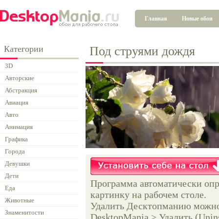
Главная
Новые обои
Категории
Под струями дождя
3D
Авторские
Абстракция
Авиация
Авто
Анимация
Графика
Города
Девушки
Дети
Программа автоматически опр
Еда
картинку на рабочем столе.
Животные
Удалить Десктопманию можно 
Знаменитости
DesktopMania > Удалить (Unins