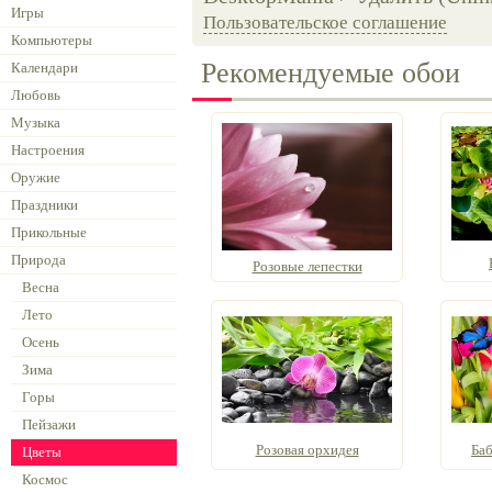
Игры
Пользовательское соглашение
Компьютеры
Рекомендуемые обои
Календари
Любовь
Музыка
Настроения
Оружие
Праздники
Прикольные
Природа
Розовые лепестки
Весна
Лето
Осень
Зима
Горы
Пейзажи
Розовая орхидея
Баб
Цветы
Космос