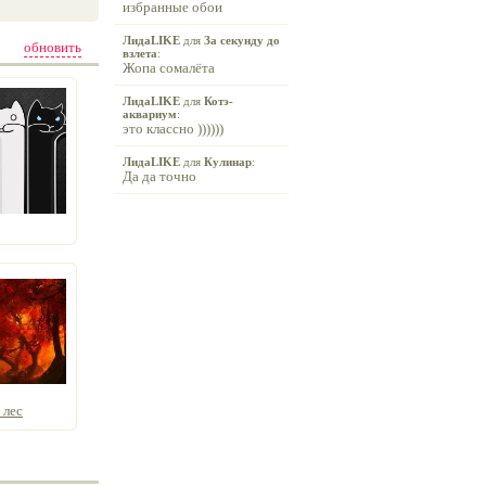
избранные обои
ЛидаLIKE
для
За секунду до
обновить
взлета
:
Жопа сомалёта
ЛидаLIKE
для
Котэ-
аквариум
:
это классно ))))))
ЛидаLIKE
для
Кулинар
:
Да да точно
 лес