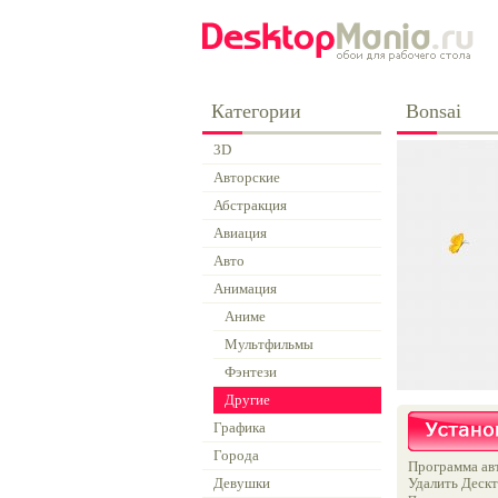
Категории
Bonsai
3D
Авторские
Абстракция
Авиация
Авто
Анимация
Аниме
Мультфильмы
Фэнтези
Другие
Графика
Города
Программа авт
Девушки
Удалить Дескт