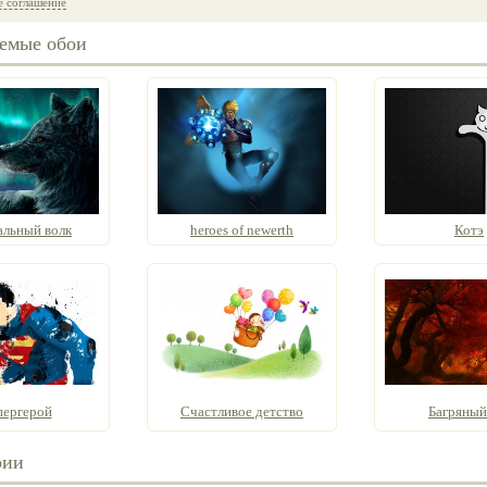
е соглашение
емые обои
альный волк
heroes of newerth
Котэ
ергерой
Счастливое детство
Багряный
рии