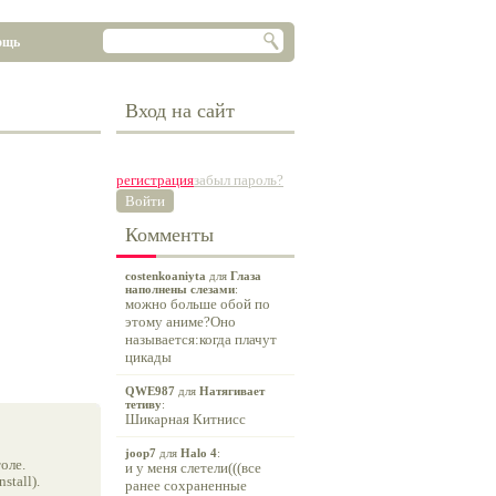
ощь
Вход на сайт
регистрация
забыл пароль?
Войти
Комменты
costenkoaniyta
для
Глаза
наполнены слезами
:
можно больше обой по
этому аниме?Оно
называется:когда плачут
цикады
QWE987
для
Натягивает
тетиву
:
Шикарная Китнисс
joop7
для
Halo 4
:
оле.
и у меня слетели(((все
tall).
ранее сохраненные