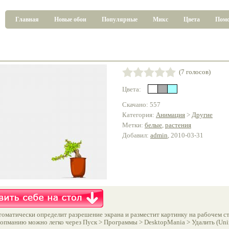
Главная
Новые обои
Популярные
Микс
Цвета
Пом
(7 голосов)
Цвета:
Скачано: 557
Категория:
Анимация
>
Другие
Метки:
белые
,
растения
Добавил:
admin
, 2010-03-31
оматически определит разрешение экрана и разместит картинку на рабочем ст
опманию можно легко через Пуск > Программы > DesktopMania > Удалить (Unins