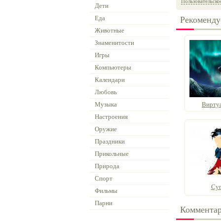
Пользовательско
Дети
Еда
Рекоменду
Животные
Знаменитости
Игры
Компьютеры
Календари
Любовь
Музыка
Вирту
Настроения
Оружие
Праздники
Прикольные
Природа
Спорт
Суп
Фильмы
Парни
Коммента