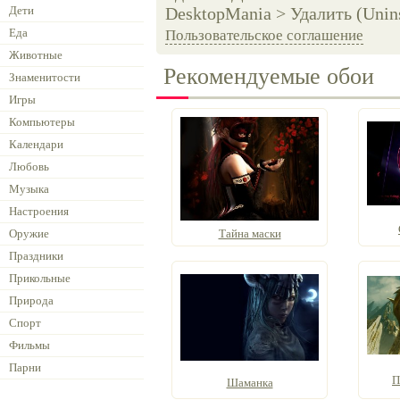
Дети
DesktopMania > Удалить (Unins
Еда
Пользовательское соглашение
Животные
Рекомендуемые обои
Знаменитости
Игры
Компьютеры
Календари
Любовь
Музыка
Настроения
Оружие
Тайна маски
Праздники
Прикольные
Природа
Спорт
Фильмы
Парни
П
Шаманка