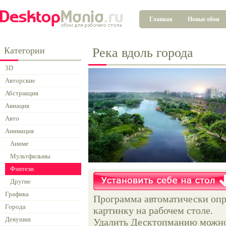
Главная
Новые обои
Категории
Река вдоль города
3D
Авторские
Абстракция
Авиация
Авто
Анимация
Аниме
Мультфильмы
Фэнтези
Другие
Графика
Программа автоматически опр
Города
картинку на рабочем столе.
Девушки
Удалить Десктопманию можно 