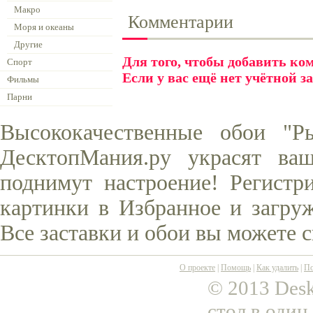
Макро
Комментарии
Моря и океаны
Другие
Для того, чтобы добавить к
Спорт
Если у вас ещё нет учётной з
Фильмы
Парни
Высококачественные обои "Р
ДесктопМания.ру украсят ва
поднимут настроение! Регистр
картинки в Избранное и загруж
Все заставки и обои вы можете 
О проекте
|
Помощь
|
Как удалить
|
По
© 2013 Desk
стол в один