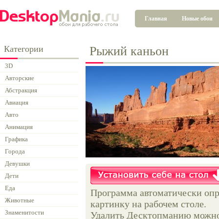
Главная
Новые обои
Категории
Рыжий каньон
3D
Авторские
Абстракция
Авиация
Авто
Анимация
Графика
Города
Девушки
Дети
Еда
Программа автоматически опр
Животные
картинку на рабочем столе.
Знаменитости
Удалить Десктопманию можно 