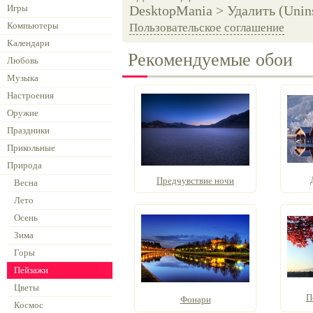
Игры
DesktopMania > Удалить (Unins
Компьютеры
Пользовательское соглашение
Календари
Рекомендуемые обои
Любовь
Музыка
Настроения
Оружие
Праздники
Прикольные
Природа
Предчувствие ночи
Весна
Лето
Осень
Зима
Горы
Пейзажи
Цветы
П
Фонари
Космос