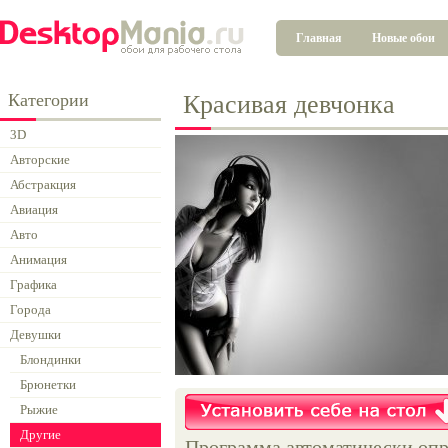
Главная
Новые обои
Категории
Красивая девчонка
3D
Авторские
Абстракция
Авиация
Авто
Анимация
Графика
Города
Девушки
Блондинки
Брюнетки
Рыжие
Другие
Программа автоматически опр