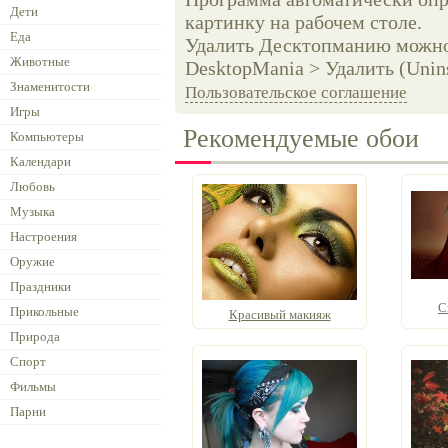
Дети
картинку на рабочем столе.
Еда
Удалить Десктопманию можно 
Животные
DesktopMania > Удалить (Unins
Знаменитости
Пользовательское соглашение
Игры
Рекомендуемые обои
Компьютеры
Календари
Любовь
Музыка
Настроения
Оружие
Праздники
С
Прикольные
Красивый макияж
Природа
Спорт
Фильмы
Парни