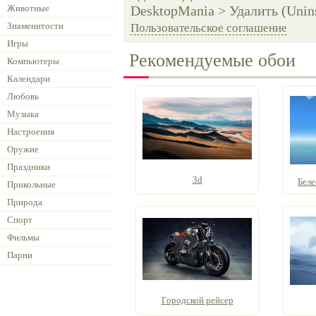
Животные
DesktopMania > Удалить (Unins
Знаменитости
Пользовательское соглашение
Игры
Рекомендуемые обои
Компьютеры
Календари
Любовь
Музыка
Настроения
Оружие
Праздники
3d
Беле
Прикольные
Природа
Спорт
Фильмы
Парни
Городской рейсер