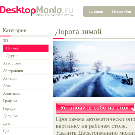
Главная
Новые обои
Категории
Дорога зимой
3D
Пейзаж
Другие
Авторские
Абстракция
Авиация
Авто
Анимация
Графика
Города
Девушки
Программа автоматически опр
Дети
картинку на рабочем столе.
Еда
Удалить Десктопманию можно 