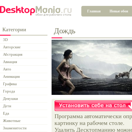
Главная
Новые обои
Категории
Дождь
3D
Авторские
Абстракция
Авиация
Авто
Анимация
Графика
Города
Девушки
Дети
Еда
Программа автоматически опр
Животные
картинку на рабочем столе.
Знаменитости
Удалить Десктопманию можно 