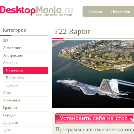
Главная
Новые обои
Категории
F22 Raptor
3D
Авторские
Абстракция
Авиация
Самолеты
Вертолеты
Другие
Авто
Анимация
Графика
Города
Девушки
Программа автоматически опр
Дети