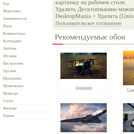
картинку на рабочем столе.
Еда
Удалить Десктопманию можно 
Животные
DesktopMania > Удалить (Unins
Знаменитости
Пользовательское соглашение
Игры
Компьютеры
Рекомендуемые обои
Календари
Любовь
Музыка
Настроения
Оружие
Праздники
Прикольные
Аэроплан
Само
Природа
Спорт
Фильмы
Парни