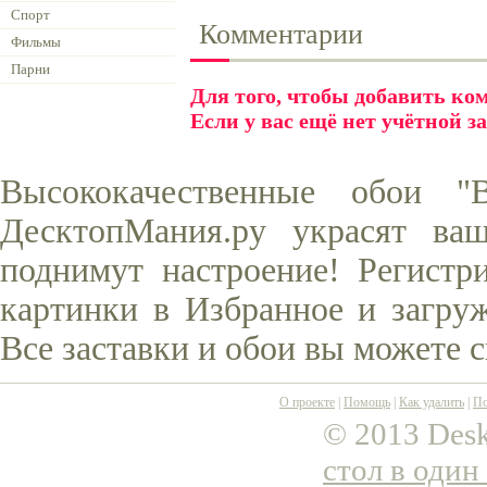
Спорт
Комментарии
Фильмы
Парни
Для того, чтобы добавить к
Если у вас ещё нет учётной з
Высококачественные обои 
ДесктопМания.ру украсят ва
поднимут настроение! Регистр
картинки в Избранное и загруж
Все заставки и обои вы можете 
О проекте
|
Помощь
|
Как удалить
|
По
© 2013 Desk
стол в один