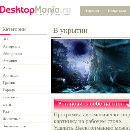
Главная
Новые обои
Категории
В укрытии
3D
Авторские
Абстракция
Авиация
Авто
Анимация
Графика
Города
Девушки
Дети
Еда
Программа автоматически опр
Животные
картинку на рабочем столе.
Знаменитости
Удалить Десктопманию можно 