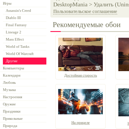
Игры
DesktopMania > Удалить (Unins
Assassin's Creed
Пользовательское соглашение
Diablo III
Рекомендуемые обои
Final Fantasy
Lineage 2
Mass Effect
World of Tanks
World Of Warcraft
Другие
Компьютеры
Календари
Достойная старость
Любовь
Музыка
Настроения
Оружие
Праздники
Прикольные
На прицеле
Природа