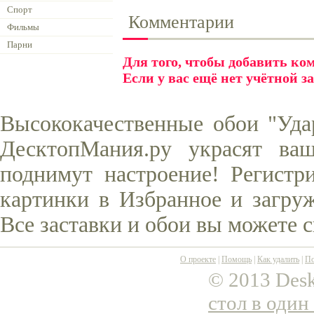
Спорт
Комментарии
Фильмы
Парни
Для того, чтобы добавить к
Если у вас ещё нет учётной з
Высококачественные обои "Уда
ДесктопМания.ру украсят ва
поднимут настроение! Регистр
картинки в Избранное и загруж
Все заставки и обои вы можете 
О проекте
|
Помощь
|
Как удалить
|
По
© 2013 Desk
стол в один