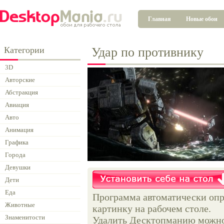
Главная
Новые обои
Категории
Удар по противнику
3D
Авторские
Абстракция
Авиация
Авто
Анимация
Графика
Города
Девушки
Дети
Еда
Программа автоматически опр
Животные
картинку на рабочем столе.
Знаменитости
Удалить Десктопманию можно 