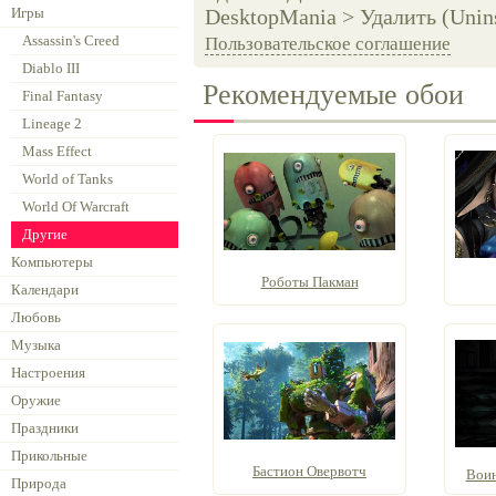
Игры
DesktopMania > Удалить (Unins
Assassin's Creed
Пользовательское соглашение
Diablo III
Рекомендуемые обои
Final Fantasy
Lineage 2
Mass Effect
World of Tanks
World Of Warcraft
Другие
Компьютеры
Роботы Пакман
Календари
Любовь
Музыка
Настроения
Оружие
Праздники
Прикольные
Бастион Овервотч
Воин
Природа