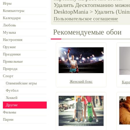
Игры
Удалить Десктопманию можно 
Компьютеры
DesktopMania > Удалить (Unins
Календари
Пользовательское соглашение
Любовь
Рекомендуемые обои
Музыка
Настроения
Оружие
Праздники
Прикольные
Природа
Спорт
Женский бокс
Каро
Олимпийские игры
Футбол
Хоккей
Другие
Фильмы
Парни