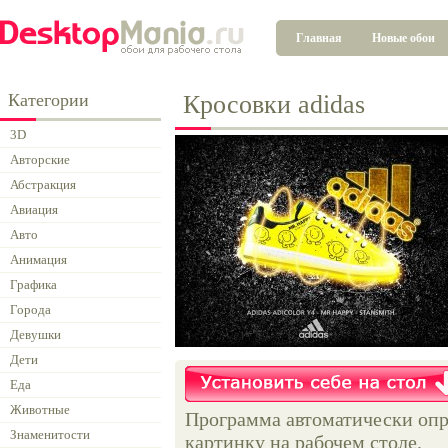
Главная
Новые обои
Категории
Кросовки adidas
3D
Авторские
Абстракция
Авиация
Авто
Анимация
Графика
Города
Девушки
Дети
Еда
Животные
Программа автоматически опр
Знаменитости
картинку на рабочем столе.