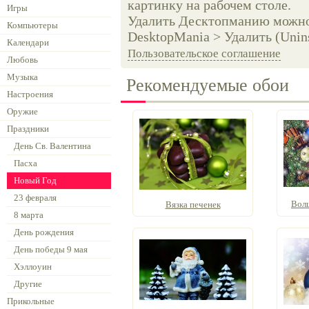
картинку на рабочем столе.
Игры
Удалить Десктопманию можно 
Компьютеры
DesktopMania > Удалить (Unins
Календари
Пользовательское соглашение
Любовь
Музыка
Рекомендуемые обои
Настроения
Оружие
Праздники
День Св. Валентина
Пасха
Новый Год
23 февраля
Вол
Вязка печенек
8 марта
День рождения
День победы 9 мая
Хэллоуин
Другие
Прикольные