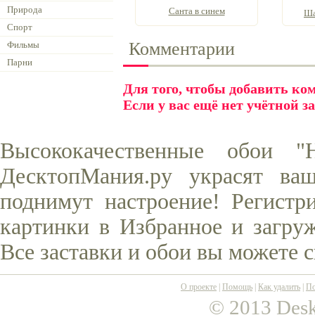
Природа
Санта в синем
Ша
Спорт
Комментарии
Фильмы
Парни
Для того, чтобы добавить к
Если у вас ещё нет учётной з
Высококачественные обои 
ДесктопМания.ру украсят ва
поднимут настроение! Регистр
картинки в Избранное и загруж
Все заставки и обои вы можете 
О проекте
|
Помощь
|
Как удалить
|
По
© 2013 Desk