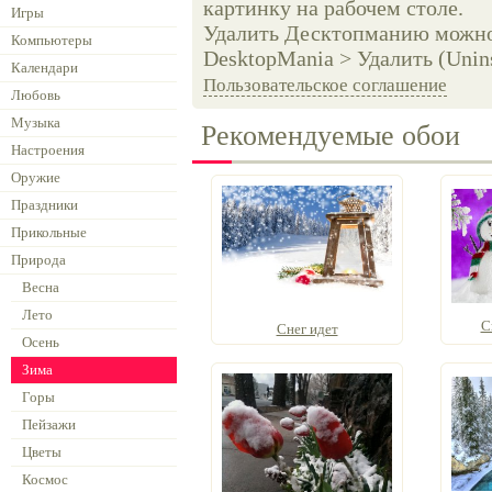
картинку на рабочем столе.
Игры
Удалить Десктопманию можно 
Компьютеры
DesktopMania > Удалить (Unins
Календари
Пользовательское соглашение
Любовь
Музыка
Рекомендуемые обои
Настроения
Оружие
Праздники
Прикольные
Природа
Весна
Лето
С
Снег идет
Осень
Зима
Горы
Пейзажи
Цветы
Космос