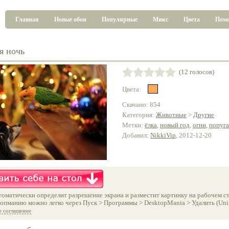
Главная
Новые обои
Популярные
Микс
Цвета
Пом
я ночь
(12 голосов)
Цвета:
Скачано: 854
Категория:
Животные
>
Другие
Метки:
ёлка
,
новый год
,
огни
,
попуг
Добавил:
NikkiVip
, 2012-12-20
оматически определит разрешение экрана и разместит картинку на рабочем ст
опманию можно легко через Пуск > Программы > DesktopMania > Удалить (Unins
е соглашение