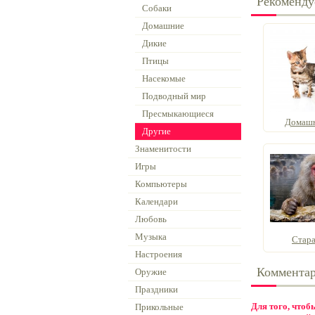
Рекоменду
Собаки
Домашние
Дикие
Птицы
Насекомые
Подводный мир
Пресмыкающиеся
Домашн
Другие
Знаменитости
Игры
Компьютеры
Календари
Любовь
Музыка
Стара
Настроения
Коммента
Оружие
Праздники
Для того, что
Прикольные