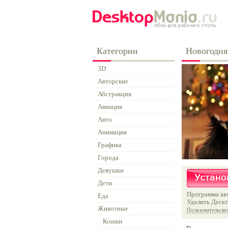
Категории
Новогодня
3D
Авторские
Абстракция
Авиация
Авто
Анимация
Графика
Города
Девушки
Дети
Программа авт
Еда
Удалить Дескт
Животные
Пользовательско
Кошки