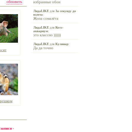
обновить
избранные обои
ЛидаLIKE
для
За секунду до
взлета
:
Жопа сомалёта
ЛидаLIKE
для
Котэ-
аквариум
:
это классно ))))))
ЛидаLIKE
для
Кулинар
:
Да да точно
осят
орешком
 записи -