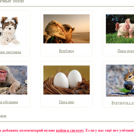
емые обои
Верблюд
Пара пор
ие питомцы
я обезьяна
Пара яиц
Бурундук с 
рии
бы добавить комментарий нужно
войти в систему
. Если у вас ещё нет учётной