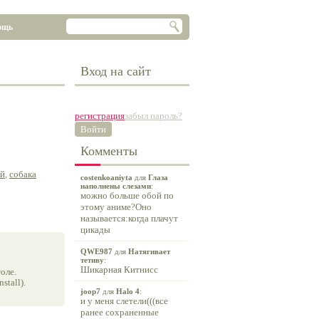
ощь
Вход на сайт
регистрация
забыл пароль?
Войти
Комменты
ай
,
собака
costenkoaniyta
для
Глаза
наполнены слезами
:
можно больше обой по
этому аниме?Оно
называется:когда плачут
цикады
QWE987
для
Натягивает
тетиву
:
Шикарная Китнисс
оле.
tall).
joop7
для
Halo 4
:
и у меня слетели(((все
ранее сохраненные