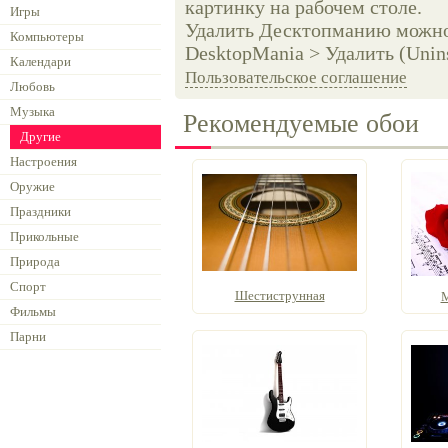
картинку на рабочем столе.
Игры
Удалить Десктопманию можно 
Компьютеры
DesktopMania > Удалить (Unins
Календари
Пользовательское соглашение
Любовь
Музыка
Рекомендуемые обои
Другие
Настроения
Оружие
Праздники
Прикольные
Природа
Спорт
Шестиструнная
М
Фильмы
Парни