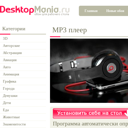
Главная
Новые обои
Категории
МР3 плеер
3D
Авторские
Абстракция
Авиация
Авто
Анимация
Графика
Города
Девушки
Дети
Еда
Животные
Программа автоматически опр
Знаменитости