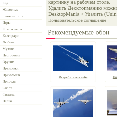
картинку на рабочем столе.
Еда
Удалить Десктопманию можно 
Животные
DesktopMania > Удалить (Unins
Знаменитости
Пользовательское соглашение
Игры
Компьютеры
Рекомендуемые обои
Календари
Любовь
Музыка
Настроения
Оружие
Праздники
Прикольные
По
Истребитель в небе
Природа
Спорт
Фильмы
Парни