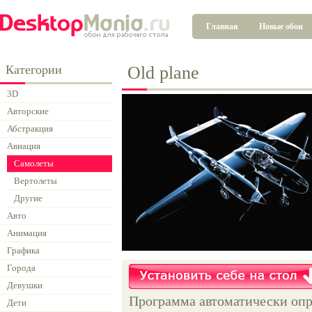
Главная
Новые обои
Категории
Old plane
3D
Авторские
Абстракция
Авиация
Самолеты
Вертолеты
Другие
Авто
Анимация
Графика
Города
Девушки
Программа автоматически опр
Дети