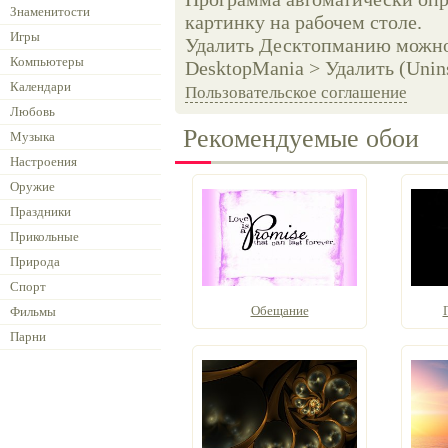
Знаменитости
картинку на рабочем столе.
Игры
Удалить Десктопманию можно 
Компьютеры
DesktopMania > Удалить (Unins
Календари
Пользовательское соглашение
Любовь
Рекомендуемые обои
Музыка
Настроения
Оружие
Праздники
Прикольные
Природа
Спорт
Обещание
Фильмы
Парни