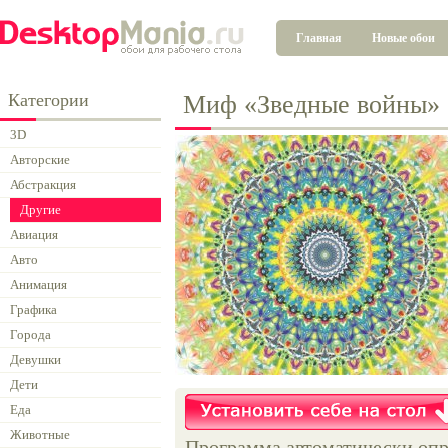
Главная
Новые обои
Категории
Миф «Зведные войны»
3D
Авторские
Абстракция
Другие
Авиация
Авто
Анимация
Графика
Города
Девушки
Дети
Еда
Животные
Программа автоматически опр