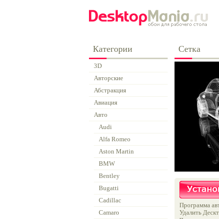
Категории
Сетка
3D
Авторские
Абстракция
Авиация
Авто
Audi
Alfa Romeo
Aston Martin
BMW
Bentley
Bugatti
Cadillac
Программа авт
Camaro
Удалить Дескт