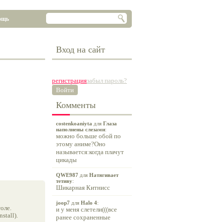
ощь
Вход на сайт
регистрация
забыл пароль?
Войти
Комменты
costenkoaniyta
для
Глаза
наполнены слезами
:
можно больше обой по
этому аниме?Оно
называется:когда плачут
цикады
QWE987
для
Натягивает
тетиву
:
Шикарная Китнисс
joop7
для
Halo 4
:
оле.
и у меня слетели(((все
tall).
ранее сохраненные