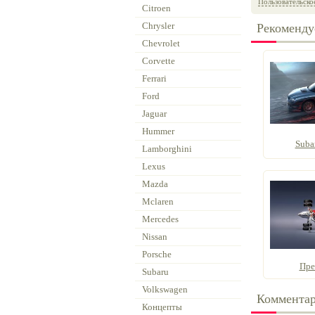
Пользовательско
Citroen
Chrysler
Рекоменду
Chevrolet
Corvette
Ferrari
Ford
Jaguar
Hummer
Suba
Lamborghini
Lexus
Mazda
Mclaren
Mercedes
Nissan
Porsche
Пре
Subaru
Volkswagen
Коммента
Концепты