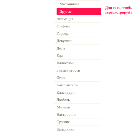
Мотоциклы
Для того, что
Другие
зарегистрируйт
Анимация
Графика
Города
Девушки
Дети
Еда
Животные
Знаменитости
Игры
Компьютеры
Календари
Любовь
Музыка
Настроения
Оружие
Праздники