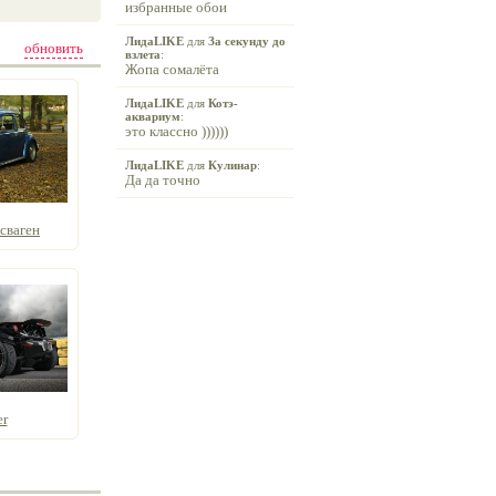
избранные обои
ЛидаLIKE
для
За секунду до
обновить
взлета
:
Жопа сомалёта
ЛидаLIKE
для
Котэ-
аквариум
:
это классно ))))))
ЛидаLIKE
для
Кулинар
:
Да да точно
сваген
r