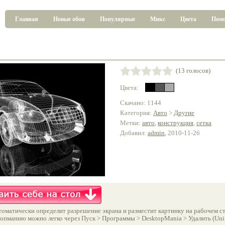
Главная
Новые обои
Популярные
Микс
Цвета
Пом
(13 голосов)
Цвета:
Скачано: 1144
Категория:
Авто
>
Другие
Метки:
авто
,
конструкция
,
сетка
Добавил:
admin
, 2010-11-26
оматически определит разрешение экрана и разместит картинку на рабочем ст
опманию можно легко через Пуск > Программы > DesktopMania > Удалить (Unins