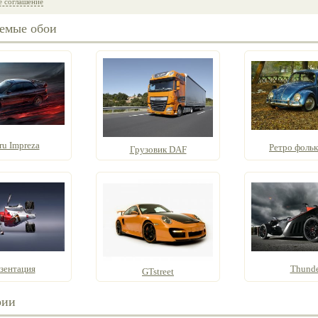
е соглашение
емые обои
ru Impreza
Ретро фольк
Грузовик DAF
зентация
Thunde
GTstreet
рии