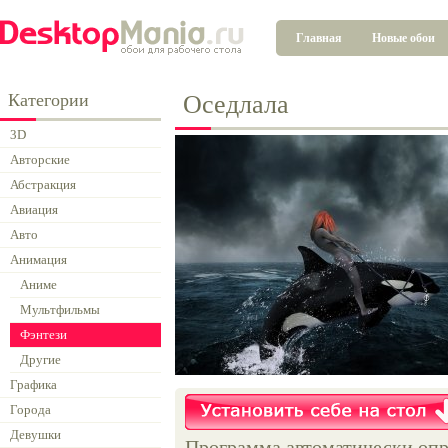
Главная
Новые обои
Категории
Оседлала
3D
Авторские
Абстракция
Авиация
Авто
Анимация
Аниме
Мультфильмы
Фэнтези
Другие
Графика
Города
Девушки
Программа автоматически опр