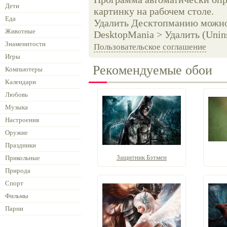
Дети
картинку на рабочем столе.
Еда
Удалить Десктопманию можно 
Животные
DesktopMania > Удалить (Unins
Знаменитости
Пользовательское соглашение
Игры
Рекомендуемые обои
Компьютеры
Календари
Любовь
Музыка
Настроения
Оружие
Праздники
Защитник Бэтмен
Прикольные
Природа
Спорт
Фильмы
Парни