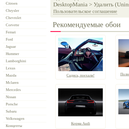
Citroen
DesktopMania > Удалить (Unins
Chrysler
Пользовательское соглашение
Chevrolet
Рекомендуемые обои
Corvette
Ferrari
Ford
Jaguar
Hummer
Lamborghini
Lexus
Полн
Mazda
Садись, поехали!
Mclaren
Mercedes
Nissan
Porsche
Subaru
Volkswagen
Корма Audi
Концепты