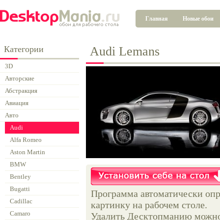
Главная
Новые обои
Категории
Audi Lemans
3D
Авторские
Абстракция
Авиация
Авто
Audi
Alfa Romeo
Aston Martin
BMW
Bentley
Bugatti
Программа автоматически опр
Cadillac
картинку на рабочем столе.
Camaro
Удалить Десктопманию можно 