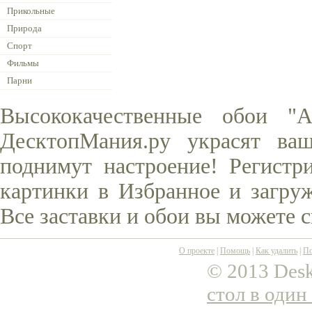
Прикольные
Природа
Спорт
Фильмы
Парни
Высококачественные обои "
ДесктопМания.ру украсят ва
поднимут настроение! Регистр
картинки в Избранное и загруж
Все заставки и обои вы можете 
О проекте
|
Помощь
|
Как удалить
|
По
© 2013 Desk
стол в один