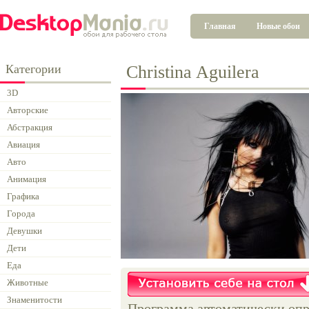
Главная
Новые обои
Категории
Christina Aguilera
3D
Авторские
Абстракция
Авиация
Авто
Анимация
Графика
Города
Девушки
Дети
Еда
Животные
Знаменитости
Программа автоматически опр