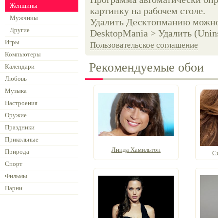
Женщины
картинку на рабочем столе.
Мужчины
Удалить Десктопманию можно 
Другие
DesktopMania > Удалить (Unins
Игры
Пользовательское соглашение
Компьютеры
Рекомендуемые обои
Календари
Любовь
Музыка
Настроения
Оружие
Праздники
Прикольные
Линда Хамильтон
Природа
С
Спорт
Фильмы
Парни