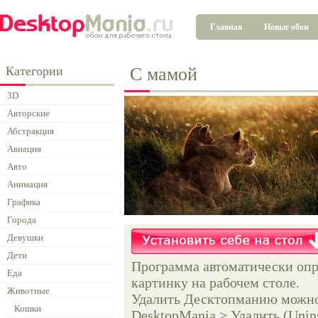
Главная
Новые обои
Категории
C мамой
3D
Авторские
Абстракция
Авиация
Авто
Анимация
Графика
Города
Девушки
Дети
Программа автоматически опр
Еда
картинку на рабочем столе.
Животные
Удалить Десктопманию можно 
Кошки
DesktopMania > Удалить (Unins