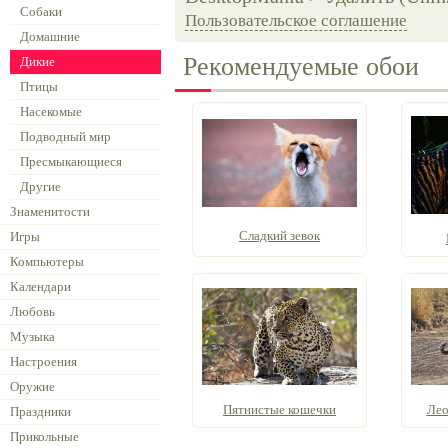
Собаки
Пользовательское соглашение
Домашние
Рекомендуемые обои
Дикие
Птицы
Насекомые
Подводный мир
Пресмыкающиеся
Другие
Знаменитости
Сладкий зевок
Игры
Компьютеры
Календари
Любовь
Музыка
Настроения
Оружие
Пятнистые кошечки
Лео
Праздники
Прикольные