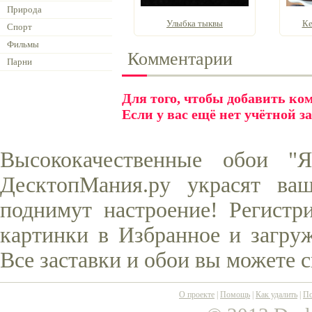
Природа
Улыбка тыквы
Ке
Спорт
Фильмы
Комментарии
Парни
Для того, чтобы добавить к
Если у вас ещё нет учётной з
Высококачественные обои "Я
ДесктопМания.ру украсят ва
поднимут настроение! Регистр
картинки в Избранное и загруж
Все заставки и обои вы можете 
О проекте
|
Помощь
|
Как удалить
|
По