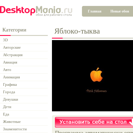
Главная
Новые обои
Категории
Яблоко-тыква
3D
Авторские
Абстракция
Авиация
Авто
Анимация
Графика
Города
Девушки
Дети
Еда
Животные
Знаменитости
Программа автоматически опр