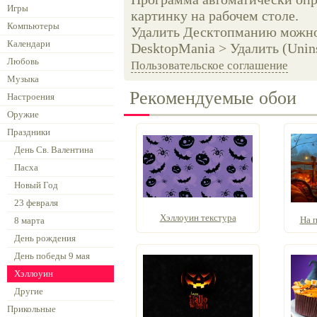
Игры
картинку на рабочем столе.
Компьютеры
Удалить Десктопманию можно 
Календари
DesktopMania > Удалить (Unins
Любовь
Пользовательское соглашение
Музыка
Рекомендуемые обои
Настроения
Оружие
Праздники
День Св. Валентина
Пасха
Новый Год
23 февраля
Хэллоуин текстура
На п
8 марта
День рождения
День победы 9 мая
Хэллоуин
Другие
Прикольные