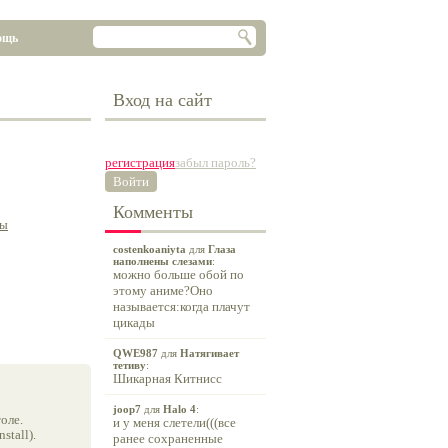
ощь
Вход на сайт
регистрация
забыл пароль?
Войти
Комменты
ы
costenkoaniyta
для
Глаза
наполнены слезами
:
можно больше обой по
этому аниме?Оно
называется:когда плачут
цикады
QWE987
для
Натягивает
тетиву
:
Шикарная Китнисс
joop7
для
Halo 4
:
оле.
и у меня слетели(((все
tall).
ранее сохраненные