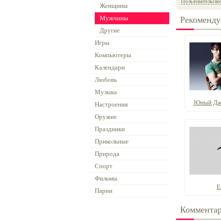
Пользовательско
Женщины
Мужчины
Рекоменду
Другие
Игры
Компьютеры
Календари
Любовь
Музыка
Юный Дж
Настроения
Оружие
Праздники
Прикольные
Природа
Спорт
Фильмы
E
Парни
Коммента