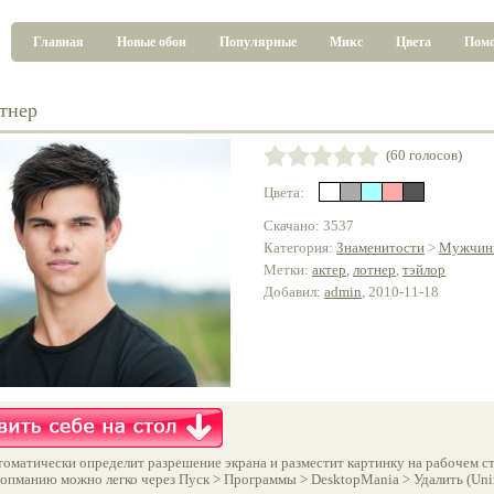
Главная
Новые обои
Популярные
Микс
Цвета
Пом
тнер
(60 голосов)
Цвета:
Скачано: 3537
Категория:
Знаменитости
>
Мужчин
Метки:
актер
,
лотнер
,
тэйлор
Добавил:
admin
, 2010-11-18
оматически определит разрешение экрана и разместит картинку на рабочем ст
опманию можно легко через Пуск > Программы > DesktopMania > Удалить (Unins