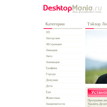
Категории
Тэйлор Ло
3D
Авторские
Абстракция
Авиация
Авто
Анимация
Графика
Города
Девушки
Дети
Еда
Животные
Программа авт
Знаменитости
Удалить Дескт