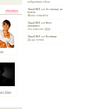
избранные обои
ЛидаLIKE
для
За секунду до
обновить
взлета
:
Жопа сомалёта
ЛидаLIKE
для
Котэ-
аквариум
:
это классно ))))))
ЛидаLIKE
для
Кулинар
:
Да да точно
рон
ну Ривз