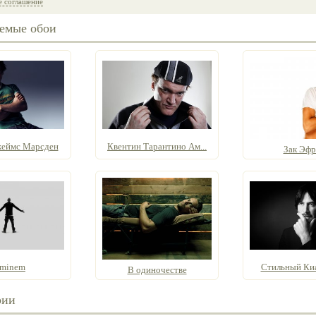
е соглашение
емые обои
еймс Марсден
Квентин Тарантино Ам...
Зак Эф
minem
Стильный Киа
В одиночестве
рии