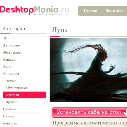
Главная
Новые обои
Категории
Луна
3D
Авторские
Абстракция
Авиация
Авто
Анимация
Аниме
Мультфильмы
Фэнтези
Другие
Графика
Города
Программа автоматически опр
Девушки