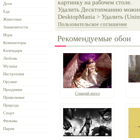
картинку на рабочем столе.
Дети
Удалить Десктопманию можно 
Еда
DesktopMania > Удалить (Unins
Животные
Пользовательское соглашение
Знаменитости
Игры
Рекомендуемые обои
Компьютеры
Календари
Любовь
Музыка
Настроения
Оружие
Праздники
Спящий ангел
Прикольные
Природа
Спорт
Фильмы
Парни