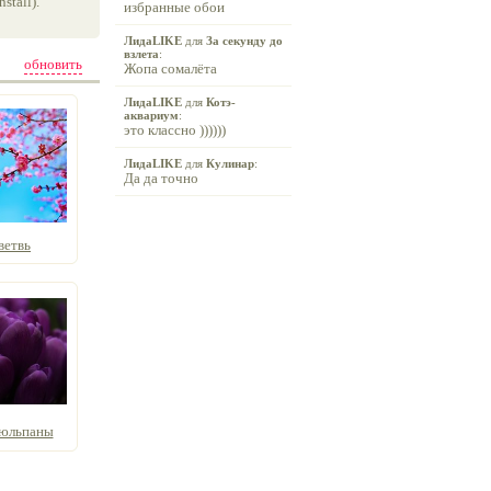
tall).
избранные обои
ЛидаLIKE
для
За секунду до
взлета
:
обновить
Жопа сомалёта
ЛидаLIKE
для
Котэ-
аквариум
:
это классно ))))))
ЛидаLIKE
для
Кулинар
:
Да да точно
ветвь
тюльпаны