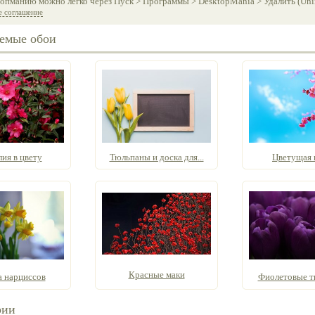
опманию можно легко через Пуск > Программы > DesktopMania > Удалить (Unins
е соглашение
емые обои
ия в цвету
Тюльпаны и доска для...
Цветущая 
Красные маки
а нарциссов
Фиолетовые 
рии