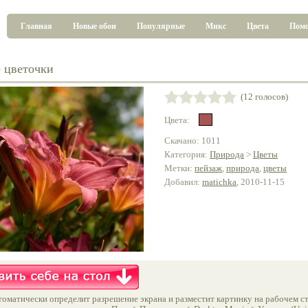
Главная
Новые обои
Популярные
Микс
Цвета
Пом
 цветочки
(12 голосов)
Цвета:
Скачано: 1011
Категория:
Природа
>
Цветы
Метки:
пейзаж
,
природа
,
цветы
Добавил:
matichka
, 2010-11-15
оматически определит разрешение экрана и разместит картинку на рабочем ст