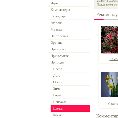
Удалить Дескт
Игры
Пользовательско
Компьютеры
Рекоменду
Календари
Любовь
Музыка
Настроения
Оружие
Праздники
Прикольные
Камел
Природа
Весна
Лето
Осень
Зима
Горы
Пейзажи
Стайк
Цветы
Космос
Коммента