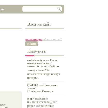
ощь
Вход на сайт
регистрация
забыл пароль?
Войти
Комменты
costenkoaniyta
для
Глаза
наполнены слезами
:
можно больше обой по
этому аниме?Оно
называется:когда плачут
цикады
QWE987
для
Натягивает
тетиву
:
Шикарная Китнисс
joop7
для
Halo 4
:
и у меня слетели(((все
оле.
ранее сохраненные