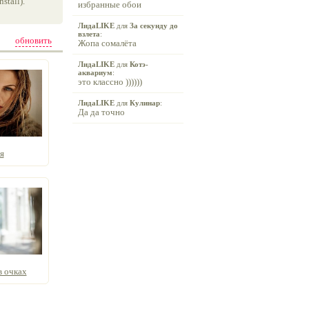
tall).
избранные обои
ЛидаLIKE
для
За секунду до
взлета
:
обновить
Жопа сомалёта
ЛидаLIKE
для
Котэ-
аквариум
:
это классно ))))))
ЛидаLIKE
для
Кулинар
:
Да да точно
я
в очках