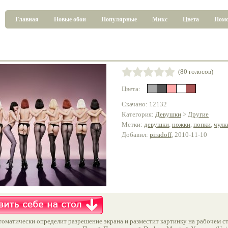
Главная
Новые обои
Популярные
Микс
Цвета
Пом
(80 голосов)
Цвета:
Скачано: 12132
Категория:
Девушки
>
Другие
Метки:
девушки
,
ножки
,
попки
,
чулк
Добавил:
piradoff
, 2010-11-10
оматически определит разрешение экрана и разместит картинку на рабочем ст