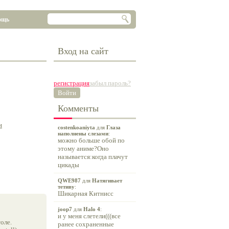
ощь
Вход на сайт
регистрация
забыл пароль?
Войти
Комменты
и
costenkoaniyta
для
Глаза
наполнены слезами
:
можно больше обой по
этому аниме?Оно
называется:когда плачут
цикады
QWE987
для
Натягивает
тетиву
:
Шикарная Китнисс
joop7
для
Halo 4
:
и у меня слетели(((все
оле.
ранее сохраненные