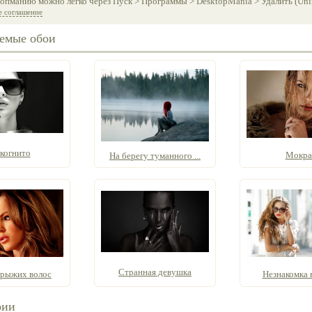
опманию можно легко через Пуск > Программы > DesktopMania > Удалить (Unins
е соглашение
емые обои
когнито
Мокра
На берегу туманного ...
Странная девушка
 рыжих волос
Незнакомка 
рии