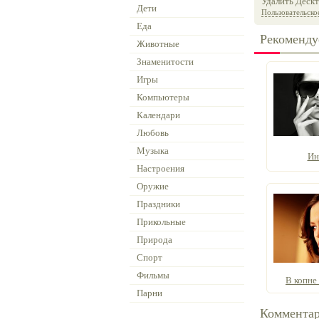
Удалить Дескт
Дети
Пользовательско
Еда
Рекоменду
Животные
Знаменитости
Игры
Компьютеры
Календари
Любовь
Музыка
Ин
Настроения
Оружие
Праздники
Прикольные
Природа
Спорт
Фильмы
В копне
Парни
Коммента