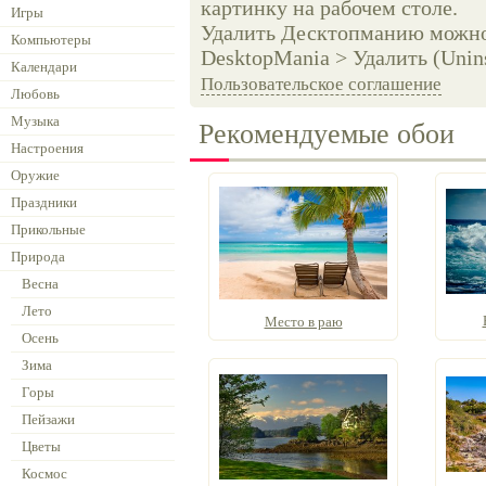
картинку на рабочем столе.
Игры
Удалить Десктопманию можно 
Компьютеры
DesktopMania > Удалить (Unins
Календари
Пользовательское соглашение
Любовь
Музыка
Рекомендуемые обои
Настроения
Оружие
Праздники
Прикольные
Природа
Весна
Лето
Место в раю
Осень
Зима
Горы
Пейзажи
Цветы
Космос