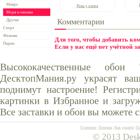
Макро
Река у озера
Моря и океаны
Комментарии
Другие
Спорт
Фильмы
Для того, чтобы добавить к
Парни
Если у вас ещё нет учётной з
Высококачественные обои
ДесктопМания.ру украсят ва
поднимут настроение! Регистр
картинки в Избранное и загруж
Все заставки и обои вы можете 
О проекте
|
Помощь
|
Как удалить
|
По
© 2013 Desk