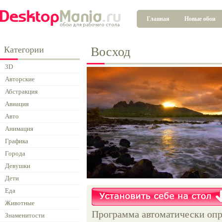
Главная
Новые обои
Категории
Восход
3D
Авторские
Абстракция
Авиация
Авто
Анимация
Графика
Города
Девушки
Дети
Еда
Животные
Программа автоматически опр
Знаменитости