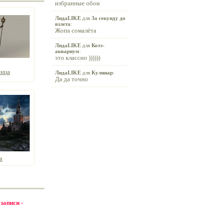
избранные обои
ЛидаLIKE
для
За секунду до
взлета
:
Жопа сомалёта
ЛидаLIKE
для
Котэ-
аквариум
:
это классно ))))))
ница
ЛидаLIKE
для
Кулинар
:
Да да точно
а
 записи -