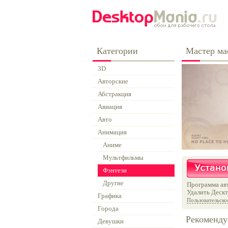
Категории
Мастер ма
3D
Авторские
Абстракция
Авиация
Авто
Анимация
Аниме
Мультфильмы
Фэнтези
Другие
Программа авт
Удалить Дескт
Графика
Пользовательско
Города
Рекоменду
Девушки