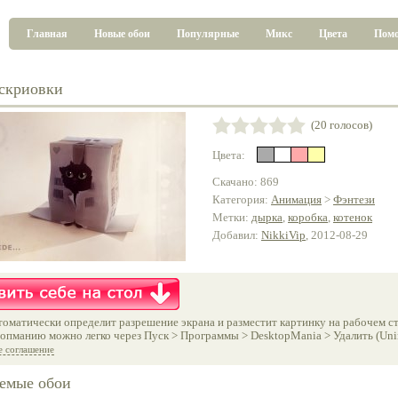
Главная
Новые обои
Популярные
Микс
Цвета
Пом
скриовки
(20 голосов)
Цвета:
Скачано: 869
Категория:
Анимация
>
Фэнтези
Метки:
дырка
,
коробка
,
котенок
Добавил:
NikkiVip
, 2012-08-29
оматически определит разрешение экрана и разместит картинку на рабочем ст
опманию можно легко через Пуск > Программы > DesktopMania > Удалить (Unins
е соглашение
емые обои