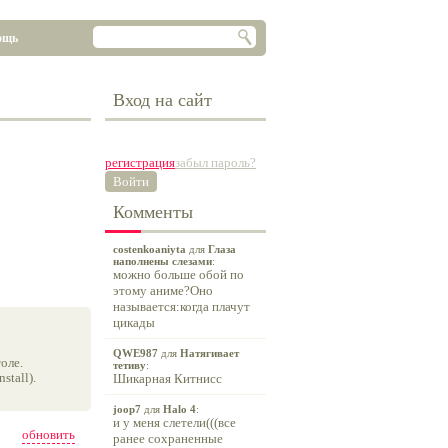
ощь
Вход на сайт
регистрация
забыл пароль?
Войти
Комменты
costenkoaniyta
для
Глаза
наполнены слезами
:
можно больше обой по
этому аниме?Оно
называется:когда плачут
цикады
QWE987
для
Натягивает
оле.
тетиву
:
tall).
Шикарная Китнисс
joop7
для
Halo 4
:
и у меня слетели(((все
обновить
ранее сохраненные