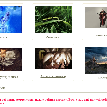
Воитель
nster 3
Автопоезд
Хозяйка и питомец
ующий ангел
Москв
рии
бы добавить комментарий нужно
войти в систему
. Если у вас ещё нет учётной
есь
.