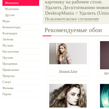
картинку на рабочем столе.
Женщины
Удалить Десктопманию можно 
Мужчины
DesktopMania > Удалить (Unins
Другие
Пользовательское соглашение
Игры
Компьютеры
Рекомендуемые обои
Календари
Любовь
Музыка
Настроения
Оружие
Праздники
Прикольные
Нежная Хлоя
Анд
Природа
Спорт
Фильмы
Парни