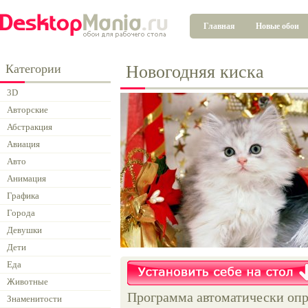
Главная
Новые обои
Категории
Новогодняя киска
3D
Авторские
Абстракция
Авиация
Авто
Анимация
Графика
Города
Девушки
Дети
Еда
Животные
Программа автоматически опр
Знаменитости