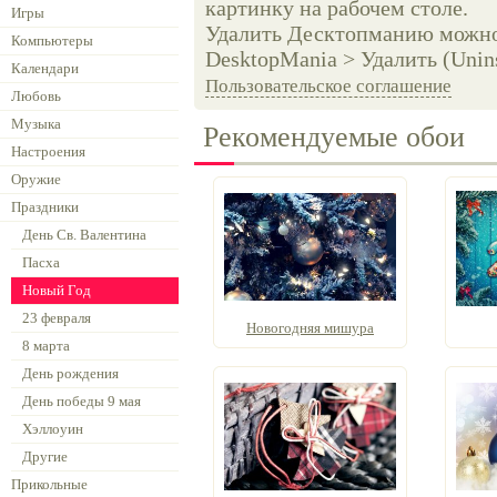
картинку на рабочем столе.
Игры
Удалить Десктопманию можно 
Компьютеры
DesktopMania > Удалить (Unins
Календари
Пользовательское соглашение
Любовь
Музыка
Рекомендуемые обои
Настроения
Оружие
Праздники
День Св. Валентина
Пасха
Новый Год
23 февраля
Новогодняя мишура
8 марта
День рождения
День победы 9 мая
Хэллоуин
Другие
Прикольные