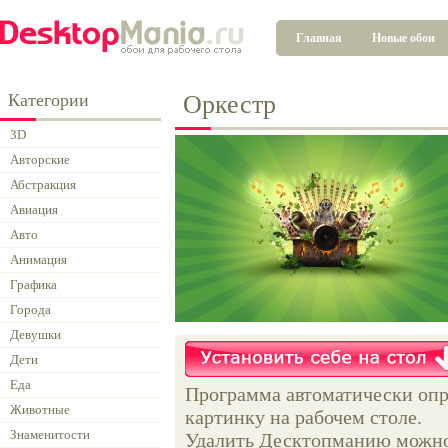
Главная
Новые обои
Категории
Оркестр
3D
Авторские
Абстракция
Авиация
Авто
Анимация
Графика
Города
Девушки
Дети
Еда
Программа автоматически опр
Животные
картинку на рабочем столе.
Знаменитости
Удалить Десктопманию можно 