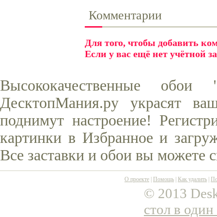
Комментарии
Для того, чтобы добавить к
Если у вас ещё нет учётной з
Высококачественные обои
ДесктопМания.ру украсят ва
поднимут настроение! Регистр
картинки в Избранное и загруж
Все заставки и обои вы можете 
О проекте
|
Помощь
|
Как удалить
|
По
© 2013 Desk
стол в один