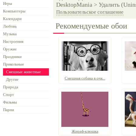
Игры
DesktopMania > Удалить (Unins
Компьютеры
Пользовательское соглашение
Календари
Рекомендуемые обои
Любовь
Музыка
Настроения
Оружие
Праздники
Прикольные
Смешные животные
Смешная собака в очк...
Другие
Природа
Спорт
Фильмы
Парни
Жираф-клюшка