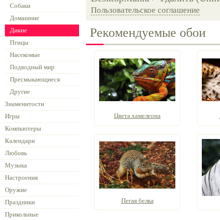
Собаки
Пользовательское соглашение
Домашние
Рекомендуемые обои
Дикие
Птицы
Насекомые
Подводный мир
Пресмыкающиеся
Другие
Знаменитости
Цвета хамелеона
Игры
Компьютеры
Календари
Любовь
Музыка
Настроения
Оружие
Пегая белка
Праздники
Прикольные