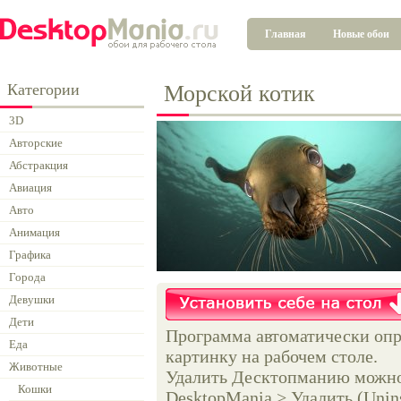
Главная
Новые обои
Категории
Морской котик
3D
Авторские
Абстракция
Авиация
Авто
Анимация
Графика
Города
Девушки
Дети
Программа автоматически опр
Еда
картинку на рабочем столе.
Животные
Удалить Десктопманию можно 
Кошки
DesktopMania > Удалить (Unins