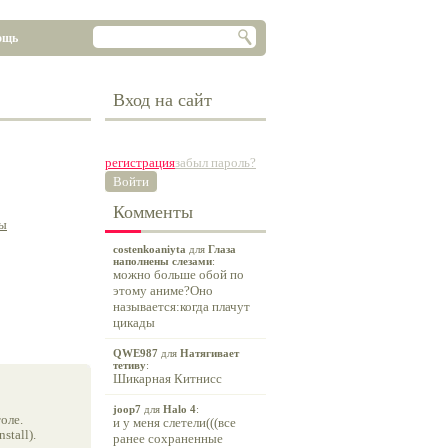
ощь
Вход на сайт
регистрация
забыл пароль?
Войти
Комменты
ы
costenkoaniyta
для
Глаза
наполнены слезами
:
можно больше обой по
этому аниме?Оно
называется:когда плачут
цикады
QWE987
для
Натягивает
тетиву
:
Шикарная Китнисс
joop7
для
Halo 4
:
оле.
и у меня слетели(((все
tall).
ранее сохраненные