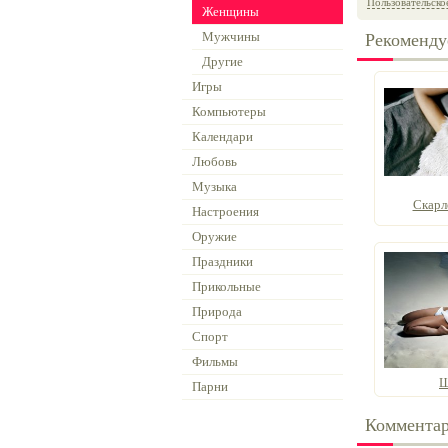
Пользовательско
Женщины
Мужчины
Рекоменду
Другие
Игры
Компьютеры
Календари
Любовь
Музыка
Скарл
Настроения
Оружие
Праздники
Прикольные
Природа
Спорт
Фильмы
Ш
Парни
Коммента