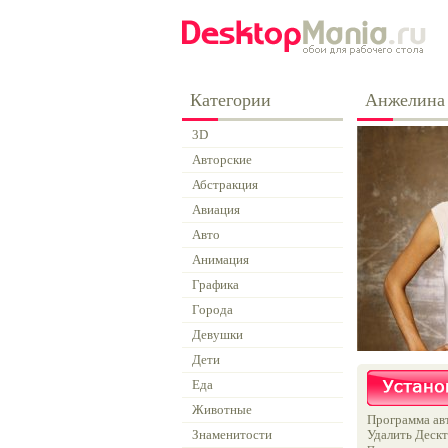
Категории
Анжелина 
3D
Авторские
Абстракция
Авиация
Авто
Анимация
Графика
Города
Девушки
Дети
Еда
Животные
Программа авт
Знаменитости
Удалить Дескт