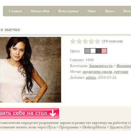
Главная
Новые обои
Популярные
Микс
Цвета
Пом
в маечке
(19 голосов)
Цвета:
Скачано: 1608
Категория:
Знаменитости
>
Женщин
Метки:
анджелина джоли
,
девушки
Добавил:
admin
, 2010-03-24
оматически определит разрешение экрана и разместит картинку на рабочем ст
опманию можно легко через Пуск > Программы > DesktopMania > Удалить (Unins