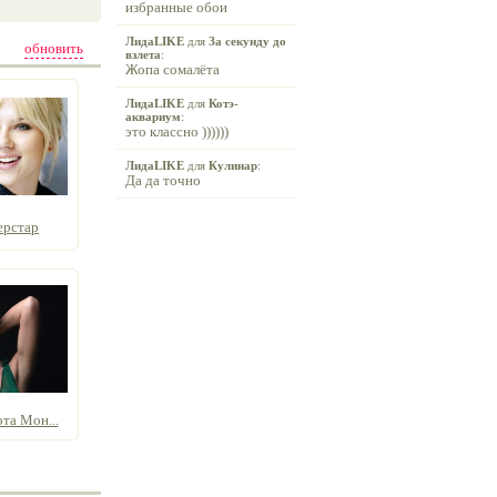
избранные обои
ЛидаLIKE
для
За секунду до
обновить
взлета
:
Жопа сомалёта
ЛидаLIKE
для
Котэ-
аквариум
:
это классно ))))))
ЛидаLIKE
для
Кулинар
:
Да да точно
ерстар
та Мон...