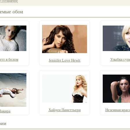
е соглашение
емые обои
етт в белом
Улыбка суп
Jennifer Love Hewit
Хайден Панеттьери
Неземная красо
акира
рии