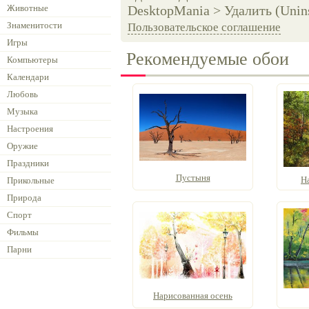
Животные
DesktopMania > Удалить (Unins
Знаменитости
Пользовательское соглашение
Игры
Рекомендуемые обои
Компьютеры
Календари
Любовь
Музыка
Настроения
Оружие
Праздники
Пустыня
Н
Прикольные
Природа
Спорт
Фильмы
Парни
Нарисованная осень