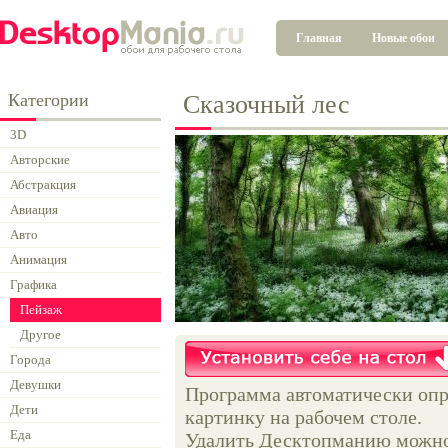
Главная
Новые обои
Категории
Сказочный лес
3D
Авторские
Абстракция
Авиация
Авто
Анимация
Графика
Пейзаж
Другое
Города
Девушки
Программа автоматически опр
Дети
картинку на рабочем столе.
Еда
Удалить Десктопманию можно 