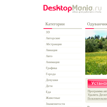
Категории
Одуванчи
3D
Авторские
Абстракция
Авиация
Авто
Анимация
Графика
Города
Девушки
Дети
Программа авт
Еда
Удалить Дескт
Животные
Пользовательско
Знаменитости