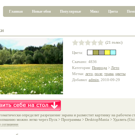
Главная
Новые обои
Популярные
Микс
Цвета
Пом
ки
(21 голос)
Цвета:
Скачано: 4836
Категория:
Природа
>
Лето
Метки:
лето
,
поле
,
трава
,
цветы
Добавил:
admin
, 2010-09-29
оматически определит разрешение экрана и разместит картинку на рабочем ст
опманию можно легко через Пуск > Программы > DesktopMania > Удалить (Unins
е соглашение