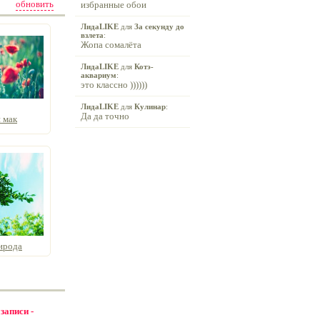
обновить
избранные обои
ЛидаLIKE
для
За секунду до
взлета
:
Жопа сомалёта
ЛидаLIKE
для
Котэ-
аквариум
:
это классно ))))))
ЛидаLIKE
для
Кулинар
:
Да да точно
 мак
ирода
 записи -