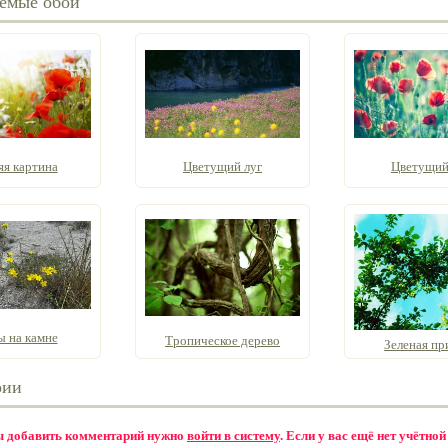
емые обои
яя картина
Цветущий луг
Цветущий
ы на камне
Тропическое дерево
Зеленая пр
рии
бы добавить комментарий нужно
войти в систему
. Если у вас ещё нет учётной