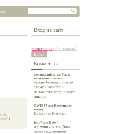
ощь
Вход на сайт
регистрация
забыл пароль?
Войти
Комменты
costenkoaniyta
для
Глаза
наполнены слезами
:
можно больше обой по
этому аниме?Оно
называется:когда плачут
цикады
QWE987
для
Натягивает
тетиву
:
Шикарная Китнисс
оле.
tall).
joop7
для
Halo 4
:
и у меня слетели(((все
ранее сохраненные