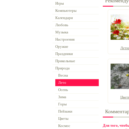
Рекоменду
Игры
Компьютеры
Календари
Любовь
Музыка
Настроения
Оружие
Летн
Праздники
Прикольные
Природа
Весна
Лето
Осень
Зима
Цвет
Горы
Коммента
Пейзажи
Цветы
Для того, что
Космос