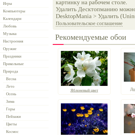
картинку на рабочем столе.
Игры
Удалить Десктопманию можно 
Компьютеры
DesktopMania > Удалить (Unins
Календари
Пользовательское соглашение
Любовь
Музыка
Рекомендуемые обои
Настроения
Оружие
Праздники
Прикольные
Природа
Весна
Лето
До
Яблоневый цвет
Осень
Зима
Горы
Пейзажи
Цветы
Космос