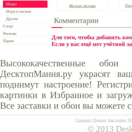
Макро
Рас
Желтые лютики
Моря и океаны
Комментарии
Другие
Спорт
Фильмы
Для того, чтобы добавить к
Парни
Если у вас ещё нет учётной з
Высококачественные обо
ДесктопМания.ру украсят ва
поднимут настроение! Регистр
картинки в Избранное и загруж
Все заставки и обои вы можете 
О проекте
|
Помощь
|
Как удалить
|
По
© 2013 Desk