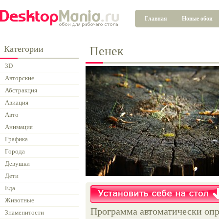
Главная
Новые обои
Категории
Пенек
3D
Авторские
Абстракция
Авиация
Авто
Анимация
Графика
Города
Девушки
Дети
Еда
Животные
Программа автоматически опр
Знаменитости