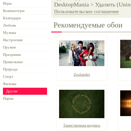
Игры
DesktopMania > Удалить (Unins
Компьютеры
Пользовательское соглашение
Календари
Рекомендуемые обои
Любовь
Музыка
Настроения
Оружие
Праздники
Прикольные
Природа
Zoolander
Спорт
Фильмы
Другие
Парни
Таинственная надпись