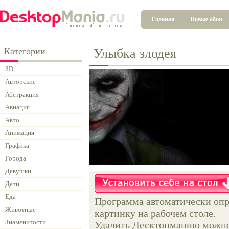
Главная
Новые обои
Категории
Улыбка злодея
3D
Авторские
Абстракция
Авиация
Авто
Анимация
Графика
Города
Девушки
Дети
Еда
Программа автоматически опр
Животные
картинку на рабочем столе.
Знаменитости
Удалить Десктопманию можно 