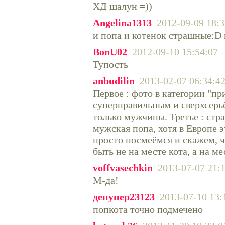
ХД шалун =))
Angelina1313
2012-09-09 18:3
и попа и котенок страшные:D 
BonU02
2012-09-10 15:54:07
Тупость
anbudilin
2013-02-07 06:34:4
Первое : фото в категории "пр
суперправильным и сверхсерьё
только мужчины. Третье : стр
мужская попа, хотя в Европе э
просто посмеёмся и скажем, ч
быть не на месте кота, а на м
voffvasechkin
2013-07-07 21:
М-да!
денупер23123
2013-07-10 13:
попкота точно подмечено