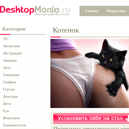
Главная
Новые обои
Категории
Котенок
3D
Авторские
Абстракция
Авиация
Авто
Анимация
Графика
Города
Девушки
Дети
Еда
Животные
Знаменитости
Программа автоматически опр