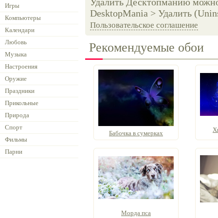
Удалить Десктопманию можно 
Игры
DesktopMania > Удалить (Unins
Компьютеры
Пользовательское соглашение
Календари
Любовь
Рекомендуемые обои
Музыка
Настроения
Оружие
Праздники
Прикольные
Природа
Спорт
Х
Бабочка в сумерках
Фильмы
Парни
Морда пса