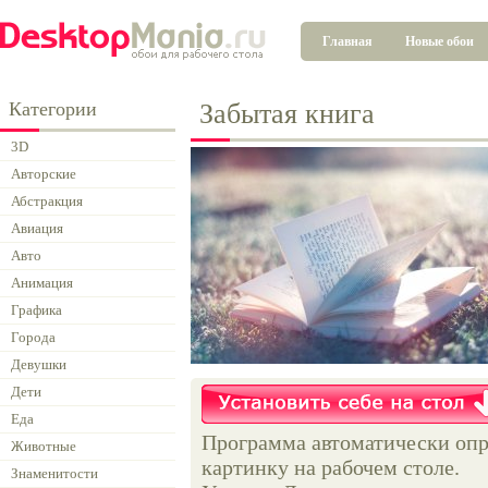
Главная
Новые обои
Категории
Забытая книга
3D
Авторские
Абстракция
Авиация
Авто
Анимация
Графика
Города
Девушки
Дети
Еда
Программа автоматически опр
Животные
картинку на рабочем столе.
Знаменитости