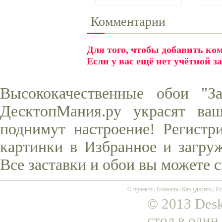
Комментарии
Для того, чтобы добавить к
Если у вас ещё нет учётной з
Высококачественные обои "З
ДесктопМания.ру украсят ва
поднимут настроение! Регистр
картинки в Избранное и загруж
Все заставки и обои вы можете 
О проекте
|
Помощь
|
Как удалить
|
По
© 2013 Desk
стол в один