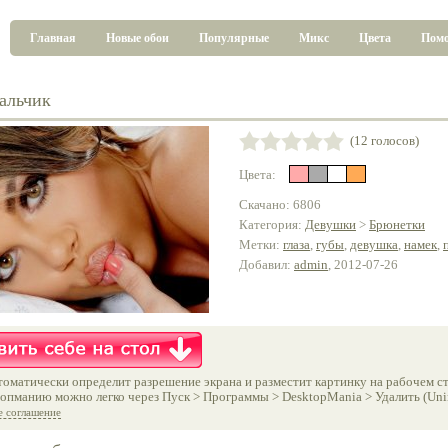
Главная
Новые обои
Популярные
Микс
Цвета
Пом
альчик
(12 голосов)
Цвета:
Скачано: 6806
Категория:
Девушки
>
Брюнетки
Метки:
глаза
,
губы
,
девушка
,
намек
,
Добавил:
admin
, 2012-07-26
оматически определит разрешение экрана и разместит картинку на рабочем ст
опманию можно легко через Пуск > Программы > DesktopMania > Удалить (Unins
е соглашение