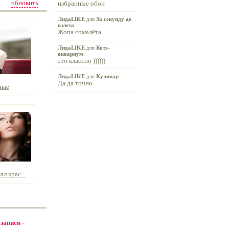
обновить
избранные обои
ЛидаLIKE
для
За секунду до
взлета
:
Жопа сомалёта
ЛидаLIKE
для
Котэ-
аквариум
:
это классно ))))))
ЛидаLIKE
для
Кулинар
:
Да да точно
ные
л крас...
 записи -