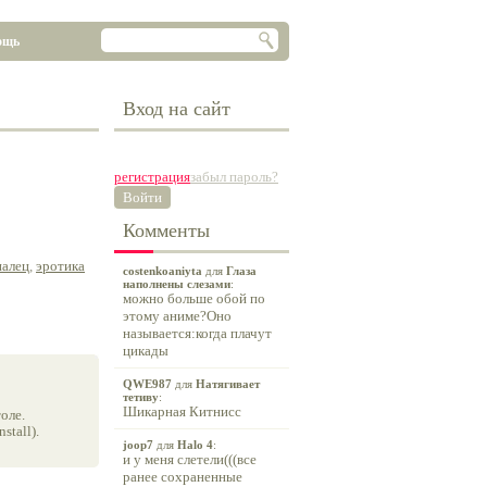
ощь
Вход на сайт
регистрация
забыл пароль?
Войти
Комменты
палец
,
эротика
costenkoaniyta
для
Глаза
наполнены слезами
:
можно больше обой по
этому аниме?Оно
называется:когда плачут
цикады
QWE987
для
Натягивает
тетиву
:
Шикарная Китнисс
оле.
tall).
joop7
для
Halo 4
:
и у меня слетели(((все
ранее сохраненные