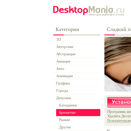
Категории
Сладкий п
3D
Авторские
Абстракция
Авиация
Авто
Анимация
Графика
Города
Девушки
Блондинки
Программа авт
Брюнетки
Удалить Дескт
Рыжие
Пользовательско
Другие