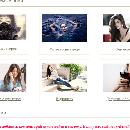
емые обои
сператором
Фотосессия в воде
Очи чер
р о приятном
В джинсах
Девушка и бока
рии
бы добавить комментарий нужно
войти в систему
. Если у вас ещё нет учётной