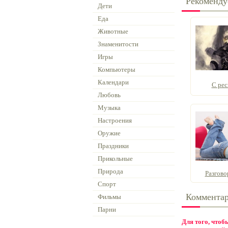
Рекоменду
Дети
Еда
Животные
Знаменитости
Игры
Компьютеры
Календари
С ре
Любовь
Музыка
Настроения
Оружие
Праздники
Прикольные
Природа
Разгово
Спорт
Коммента
Фильмы
Парни
Для того, что