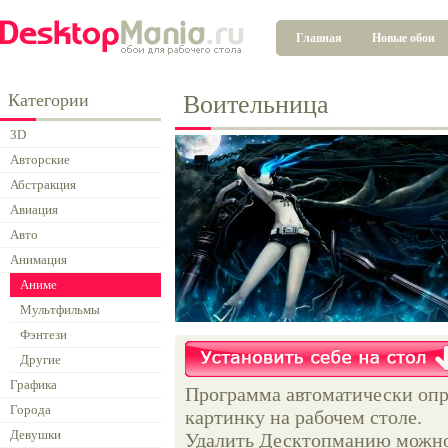
Главная
Новые обои
Категории
Воительница
3D
Авторские
Абстракция
Авиация
Авто
Анимация
Аниме
Мультфильмы
Фэнтези
Другие
Графика
Программа автоматически опр
Города
картинку на рабочем столе.
Девушки
Удалить Десктопманию можно 