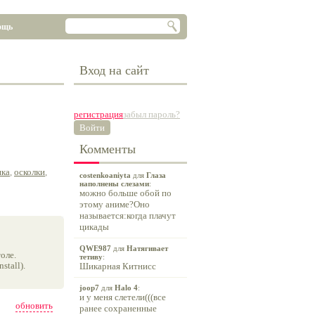
ощь
Вход на сайт
регистрация
забыл пароль?
Войти
Комменты
шка
,
осколки
,
costenkoaniyta
для
Глаза
наполнены слезами
:
можно больше обой по
этому аниме?Оно
называется:когда плачут
цикады
QWE987
для
Натягивает
оле.
тетиву
:
tall).
Шикарная Китнисс
joop7
для
Halo 4
:
и у меня слетели(((все
обновить
ранее сохраненные