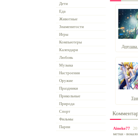
Дети
Еда
Животные
Знаменитости
Игры
Компьютеры
Девушка с
Календари
Любовь
Музыка
Настроения
Оружие
Праздники
Прикольные
Три
Природа
Спорт
Коммента
Фильмы
Парни
Ainoko77
20
метки - вокал