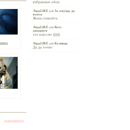
избранные обои
ЛидаLIKE
для
За секунду до
взлета
:
Жопа сомалёта
ЛидаLIKE
для
Котэ-
аквариум
:
это классно ))))))
зявка
ЛидаLIKE
для
Кулинар
:
Да да точно
пожаловаться