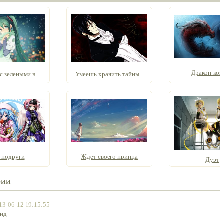
Дракон-ко
 зелеными в...
Умеешь хранить тайны...
 подруги
Ждет своего принца
Дуэт
рии
13-06-12 19:15:55
оид