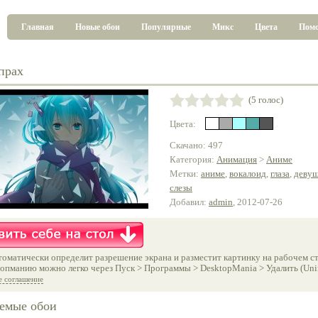
Главная
Новые обои
Популярные
Микс
Цвета
Пом
прах
(5 голос)
Цвета:
Скачано: 497
Категория:
Анимация
>
Аниме
Метки:
аниме
,
вокалоид
,
глаза
,
деву
слезы
Добавил:
admin
, 2012-07-26
оматически определит разрешение экрана и разместит картинку на рабочем ст
опманию можно легко через Пуск > Программы > DesktopMania > Удалить (Unins
е соглашение
емые обои