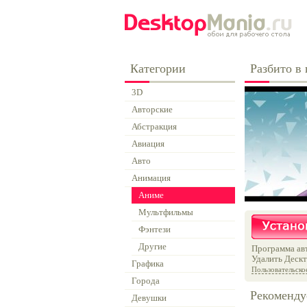
Категории
Разбито в 
3D
Авторские
Абстракция
Авиация
Авто
Анимация
Аниме
Мультфильмы
Фэнтези
Другие
Программа авт
Удалить Дескт
Графика
Пользовательско
Города
Рекоменду
Девушки