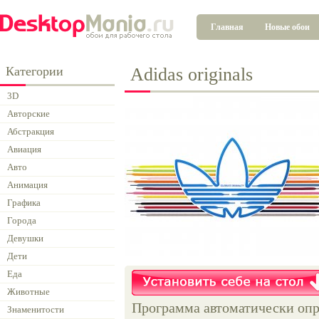
Главная
Новые обои
Категории
Adidas originals
3D
Авторские
Абстракция
Авиация
Авто
Анимация
Графика
Города
Девушки
Дети
Еда
Животные
Программа автоматически опр
Знаменитости