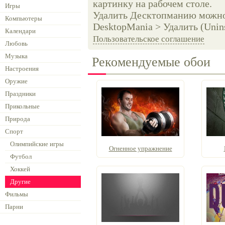
картинку на рабочем столе.
Игры
Удалить Десктопманию можно 
Компьютеры
DesktopMania > Удалить (Unins
Календари
Пользовательское соглашение
Любовь
Музыка
Рекомендуемые обои
Настроения
Оружие
Праздники
Прикольные
Природа
Спорт
Олимпийские игры
Огненное упражнение
Футбол
Хоккей
Другие
Фильмы
Парни