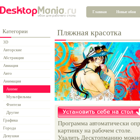
Главная
Новые обои
Категории
Пляжная красотка
3D
Авторские
Абстракция
Авиация
Авто
Анимация
Аниме
Мультфильмы
Фэнтези
Другие
Графика
Программа автоматически опр
Города
картинку на рабочем столе.
Девушки
Удалить Десктопманию можно 