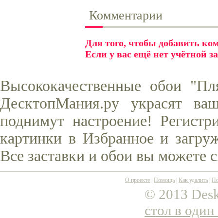
Комментарии
Для того, чтобы добавить к
Если у вас ещё нет учётной з
Высококачественные обои "Пл
ДесктопМания.ру украсят ва
поднимут настроение! Регистр
картинки в Избранное и загруж
Все заставки и обои вы можете 
О проекте
|
Помощь
|
Как удалить
|
По
© 2013 Desk
стол в один