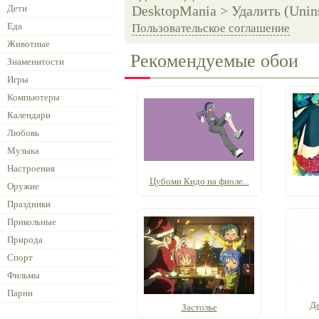
Дети
DesktopMania > Удалить (Unins
Еда
Пользовательское соглашение
Животные
Рекомендуемые обои
Знаменитости
Игры
Компьютеры
Календари
Любовь
Музыка
Настроения
Цубоми Кидо на фиоле...
Оружие
Праздники
Прикольные
Природа
Спорт
Фильмы
Парни
Де
Застолье