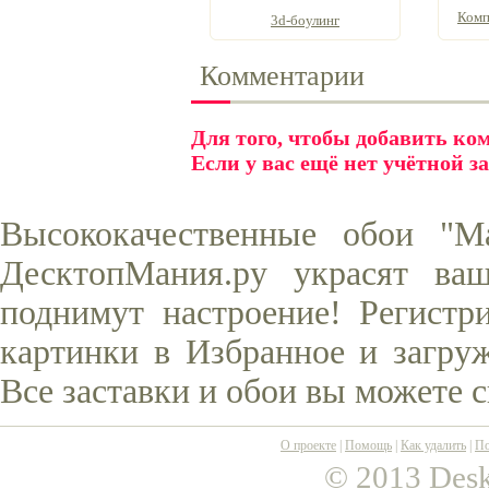
Комп
3d-боулинг
Комментарии
Для того, чтобы добавить к
Если у вас ещё нет учётной з
Высококачественные обои "М
ДесктопМания.ру украсят ва
поднимут настроение! Регистр
картинки в Избранное и загруж
Все заставки и обои вы можете 
О проекте
|
Помощь
|
Как удалить
|
По
© 2013 Desk