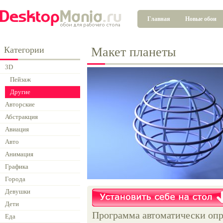
Главная
Новые обои
Категории
Макет планеты
3D
Пейзаж
Другие
Авторские
Абстракция
Авиация
Авто
Анимация
Графика
Города
Девушки
Дети
Программа автоматически опр
Еда