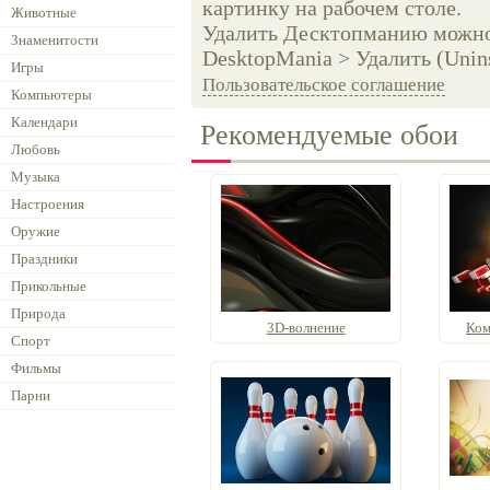
картинку на рабочем столе.
Животные
Удалить Десктопманию можно 
Знаменитости
DesktopMania > Удалить (Unins
Игры
Пользовательское соглашение
Компьютеры
Календари
Рекомендуемые обои
Любовь
Музыка
Настроения
Оружие
Праздники
Прикольные
Природа
3D-волнение
Ком
Спорт
Фильмы
Парни